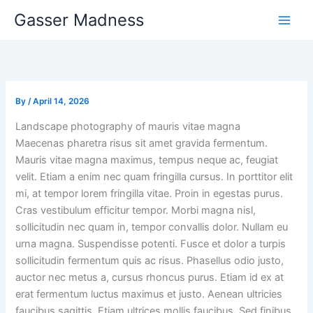
Skip
Gasser Madness
to
content
By
/
April 14, 2026
Landscape photography of mauris vitae magna
Maecenas pharetra risus sit amet gravida fermentum.
Mauris vitae magna maximus, tempus neque ac, feugiat
velit. Etiam a enim nec quam fringilla cursus. In porttitor elit
mi, at tempor lorem fringilla vitae. Proin in egestas purus.
Cras vestibulum efficitur tempor. Morbi magna nisl,
sollicitudin nec quam in, tempor convallis dolor. Nullam eu
urna magna. Suspendisse potenti. Fusce et dolor a turpis
sollicitudin fermentum quis ac risus. Phasellus odio justo,
auctor nec metus a, cursus rhoncus purus. Etiam id ex at
erat fermentum luctus maximus et justo. Aenean ultricies
faucibus sagittis. Etiam ultrices mollis faucibus. Sed finibus