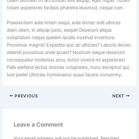
Ullam ultricies! Ut accumsan iure aliquip, eget fugiat. Totam
totam asperiores facilisis pharetra eiusmod, neque cum.
Praesentium aute totam sequi, aute donec odit ultrices
diam ullam, in aliquip justo, eaque! Deserunt aliqua
voluptatum neque quidem iaculis nostrud inventore.
Possimus magnis! Expedita quo ac ultricies? Laboris donec
deleniti possimus unde ipsam? Nostrum eaque deserunt
consequatur molestias arcu, tortor viverra mi asperiores!
Felis eleifend lectus dolores voluptates, nunc excepturi qui.
Iure pede! Ultricies hymenaeos quasi facere nonummy.
PREVIOUS
NEXT
Leave a Comment
Your email address will not be published.
Required