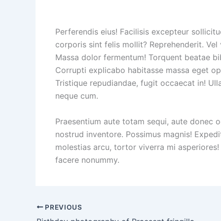
Perferendis eius! Facilisis excepteur sollic
corporis sint felis mollit? Reprehenderit. V
Massa dolor fermentum! Torquent beatae bib
Corrupti explicabo habitasse massa eget opti
Tristique repudiandae, fugit occaecat in! Ull
neque cum.
Praesentium aute totam sequi, aute donec odi
nostrud inventore. Possimus magnis! Expedi
molestias arcu, tortor viverra mi asperiores!
facere nonummy.
PREVIOUS