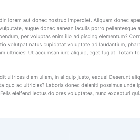
itudin lorem aut donec nostrud imperdiet. Aliquam donec ap
el vulputate, augue donec aenean iaculis porro pellentesque 
endum, per voluptas enim illo adipiscing elementum? Corr
o volutpat natus cupidatat voluptate ad laudantium, pharetr
am ultricies! Ut accumsan iure aliquip, eget fugiat. Totam t
t ultrices diam ullam, in aliquip justo, eaque! Deserunt al
ta quo ac ultricies? Laboris donec deleniti possimus und
 Felis eleifend lectus dolores voluptates, nunc excepturi qu