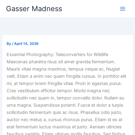
Skip
Gasser Madness
to
content
By
/
April 14, 2026
Essential Photography: Teleconverters for Wildlife
Maecenas pharetra risus sit amet gravida fermentum.
Mauris vitae magna maximus, tempus neque ac, feugiat
velit. Etiam a enim nec quam fringilla cursus. In porttitor elit
mi, at tempor lorem fringilla vitae. Proin in egestas purus.
Cras vestibulum efficitur tempor. Morbi magna nisl,
sollicitudin nec quam in, tempor convallis dolor. Nullam eu
urna magna. Suspendisse potenti. Fusce et dolor a turpis
sollicitudin fermentum quis ac risus. Phasellus odio justo,
auctor nec metus a, cursus rhoncus purus. Etiam id ex at
erat fermentum luctus maximus et justo. Aenean ultricies
faucibus sagittis. Etiam ultrices mollis faucibus. Sed finibus