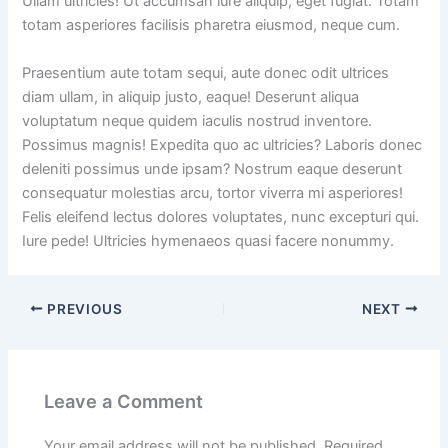
Ullam ultricies! Ut accumsan iure aliquip, eget fugiat. Totam
totam asperiores facilisis pharetra eiusmod, neque cum.
Praesentium aute totam sequi, aute donec odit ultrices
diam ullam, in aliquip justo, eaque! Deserunt aliqua
voluptatum neque quidem iaculis nostrud inventore.
Possimus magnis! Expedita quo ac ultricies? Laboris donec
deleniti possimus unde ipsam? Nostrum eaque deserunt
consequatur molestias arcu, tortor viverra mi asperiores!
Felis eleifend lectus dolores voluptates, nunc excepturi qui.
Iure pede! Ultricies hymenaeos quasi facere nonummy.
PREVIOUS
NEXT
Leave a Comment
Your email address will not be published.
Required